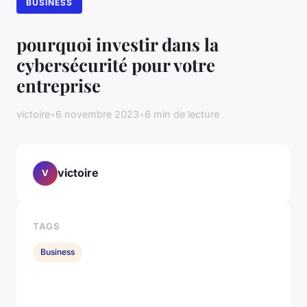
BUSINESS
pourquoi investir dans la
cybersécurité pour votre
entreprise
victoire
•
6 novembre 2023
•
6 min de lecture
victoire
V
TAGS
Business