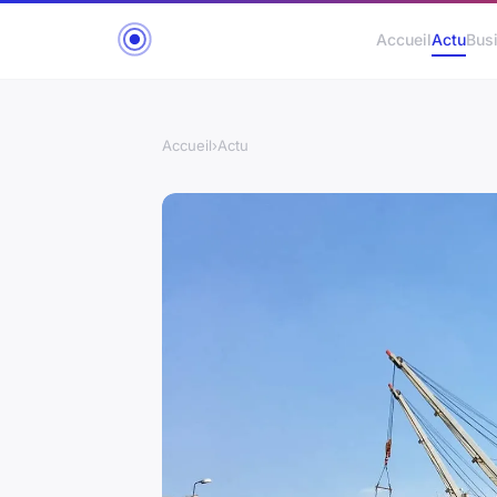
Accueil
Actu
Bus
Accueil
›
Actu