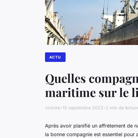
ACTU
Quelles compagni
maritime sur le l
victoire
•
15 septembre 2023
•
2 min de lectur
Après avoir planifié un affrètement de na
la bonne compagnie est essentiel pour a