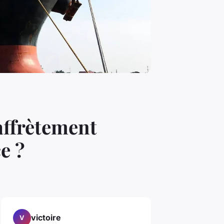
affrètement
e ?
victoire
V