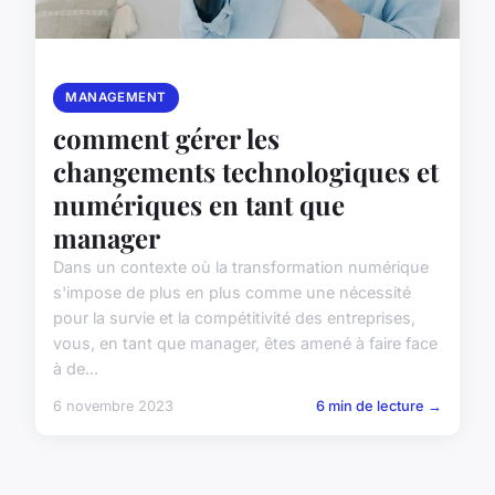
MANAGEMENT
comment gérer les
changements technologiques et
numériques en tant que
manager
Dans un contexte où la transformation numérique
s'impose de plus en plus comme une nécessité
pour la survie et la compétitivité des entreprises,
vous, en tant que manager, êtes amené à faire face
à de...
6 novembre 2023
6 min de lecture →