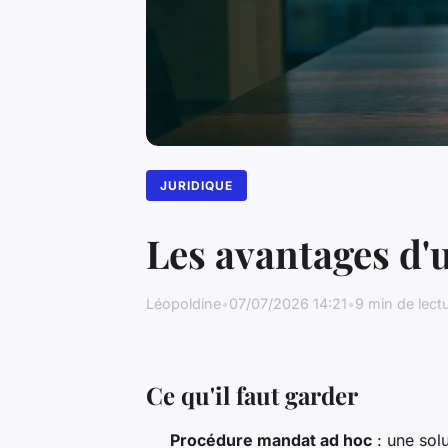
JURIDIQUE
Les avantages d'
Léopoldine
•
07/07/2026 14:21
•
9 min de lect
Ce qu'il faut garder
Procédure mandat ad hoc
: une solu