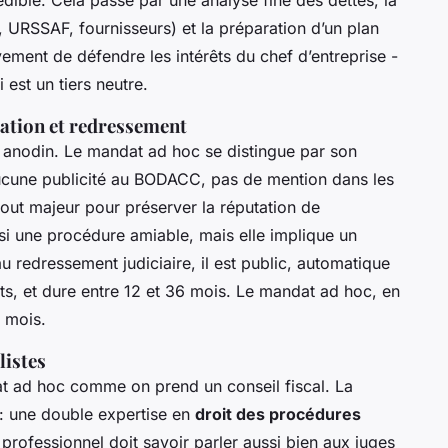
édible. Cela passe par une analyse fine des dettes, la
, URSSAF, fournisseurs) et la préparation d’un plan
ivement de défendre les intérêts du chef d’entreprise -
est un tiers neutre.
iation et redressement
s anodin. Le mandat ad hoc se distingue par son
ucune publicité au BODACC, pas de mention dans les
tout majeur pour préserver la réputation de
aussi une procédure amiable, mais elle implique un
u redressement judiciaire, il est public, automatique
s, et dure entre 12 et 36 mois. Le mandat ad hoc, en
 mois.
listes
t ad hoc comme on prend un conseil fiscal. La
 : une double expertise en
droit des procédures
professionnel doit savoir parler aussi bien aux juges