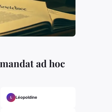
n mandat ad hoc
Léopoldine
L