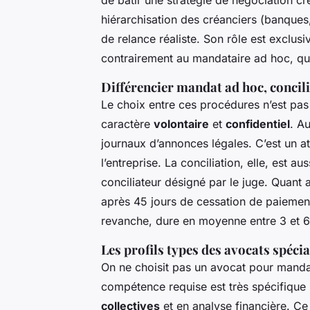
de bâtir une stratégie de négociation cr
hiérarchisation des créanciers (banques
de relance réaliste. Son rôle est exclus
contrairement au mandataire ad hoc, qui 
Différencier mandat ad hoc, concil
Le choix entre ces procédures n’est pa
caractère
volontaire
et
confidentiel
. A
journaux d’annonces légales. C’est un a
l’entreprise. La conciliation, elle, est 
conciliateur désigné par le juge. Quant a
après 45 jours de cessation de paiement
revanche, dure en moyenne entre 3 et 6
Les profils types des avocats spécia
On ne choisit pas un avocat pour manda
compétence requise est très spécifique
collectives
et en analyse financière. Ce 